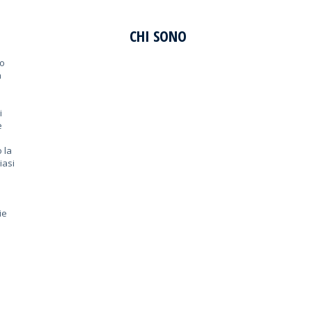
CHI SONO
to
a
i
e
 la
iasi
ie