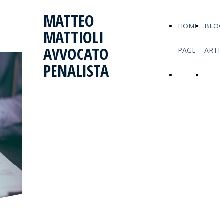
MATTEO
HOME
BLO
MATTIOLI
AVVOCATO
PAGE
ARTI
PENALISTA
MATTEO MATTIOLI
HOME
BLO
AVVOCATO PENALISTA
PAGE
ARTI
COMPETENZA
ED
"
Consigli di cui puoi ogni volta fidarti
EFFICIENZA
"