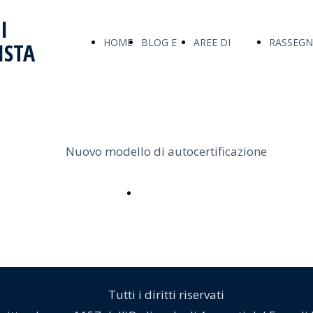
I
HOME
BLOG E
AREE DI
RASSEGN
ISTA
PAGE
ARTICOLI
COMPETENZA
STAMPA
Nuovo modello di autocertificazione
Scarica
Tutti i diritti riservati