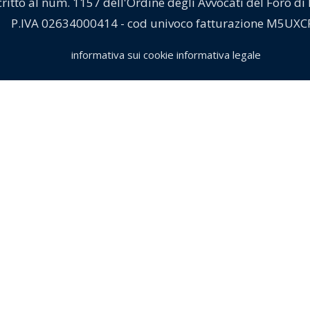
critto al num. 1157 dell'Ordine degli Avvocati del Foro di
P.IVA 02634000414 - cod univoco fatturazione M5UXC
informativa sui cookie
informativa legale