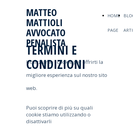
MATTEO
HOME
BLO
MATTIOLI
AVVOCATO
PAGE
ARTI
PENALISTA
TERMINI E
CONDIZIONI
Utilizziamo i cookie per offrirti la
migliore esperienza sul nostro sito
web.
Puoi scoprire di più su quali
cookie stiamo utilizzando o
disattivarli