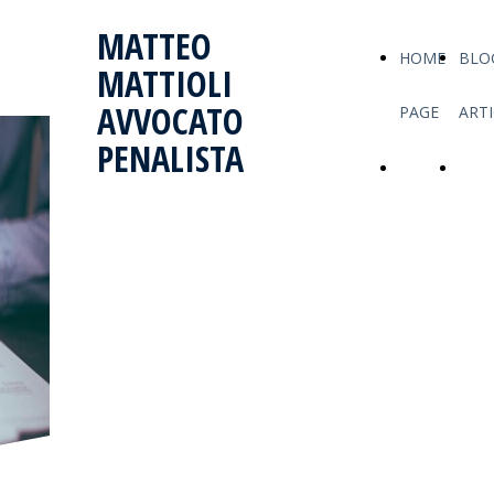
MATTEO
HOME
BLO
MATTIOLI
AVVOCATO
PAGE
ARTI
PENALISTA
MATTEO MATTIOLI
HOME
BLO
AVVOCATO PENALISTA
PAGE
ARTI
COMPETENZA
ED
"
Consigli di cui puoi ogni volta fidarti
EFFICIENZA
"