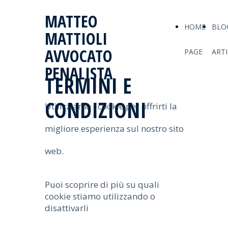
MATTEO
HOME
BLO
MATTIOLI
AVVOCATO
PAGE
ARTI
PENALISTA
TERMINI E
CONDIZIONI
Utilizziamo i cookie per offrirti la
migliore esperienza sul nostro sito
web.
Puoi scoprire di più su quali
cookie stiamo utilizzando o
disattivarli